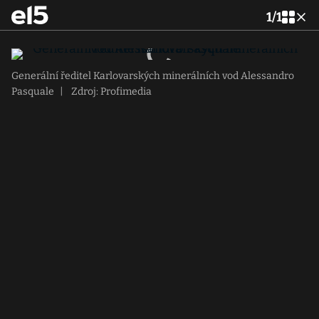
1
/
1
Generální ředitel Karlovarských minerálních vod Alessandro
Pasquale
|
Zdroj: Profimedia