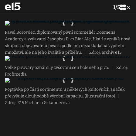
1
/
5
Pavel Borowiec, diplomovaný pivní sommeliér Doemens
Academy a vydavatel časopisu Pivo Bier Ale, říká že vzniká nová
skupina objevovatelů piva si podle něj nezakládá na vypitém
množství, ale na jeho kvalitě a příběhu.
|
Zdroj: archiv e15
Velké pivovary oznámily zvšování cen baleného piva.
|
Zdroj:
Profimedia
Poptávka po části sortimentu u některých kultovních značek
převyšuje dlouhodobě výrobní kapacitu. (ilustrační foto)
|
Zdroj: E15 Michaela Szkanderová