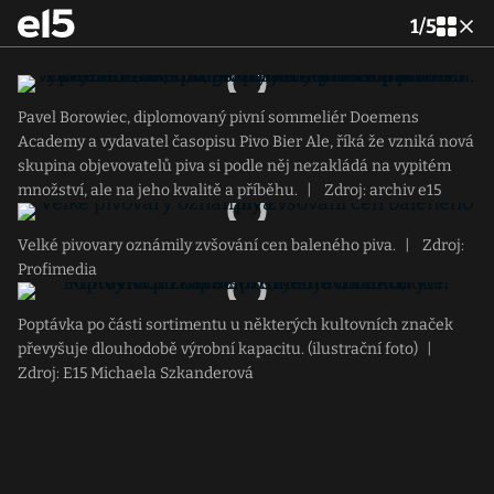
1
/
5
Pavel Borowiec, diplomovaný pivní sommeliér Doemens
Academy a vydavatel časopisu Pivo Bier Ale, říká že vzniká nová
skupina objevovatelů piva si podle něj nezakládá na vypitém
množství, ale na jeho kvalitě a příběhu.
|
Zdroj: archiv e15
Velké pivovary oznámily zvšování cen baleného piva.
|
Zdroj:
Profimedia
Poptávka po části sortimentu u některých kultovních značek
převyšuje dlouhodobě výrobní kapacitu. (ilustrační foto)
|
Zdroj: E15 Michaela Szkanderová