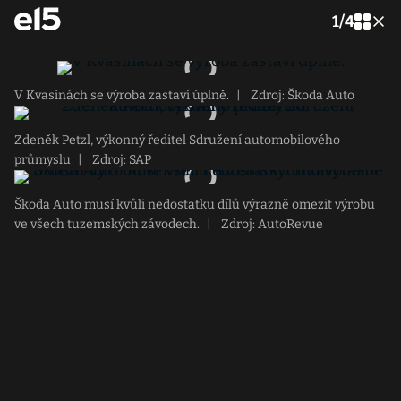
1
/
4
V Kvasinách se výroba zastaví úplně.
|
Zdroj: Škoda Auto
Zdeněk Petzl, výkonný ředitel Sdružení automobilového
průmyslu
|
Zdroj: SAP
Škoda Auto musí kvůli nedostatku dílů výrazně omezit výrobu
ve všech tuzemských závodech.
|
Zdroj: AutoRevue