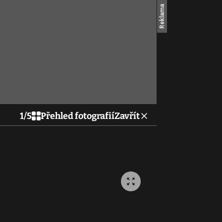
1
/
5
Přehled fotografií
Zavřít