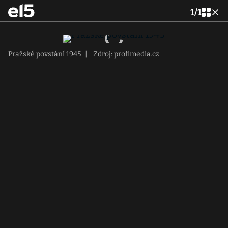
1
/
1
Pražské povstání 1945
|
Zdroj: profimedia.cz