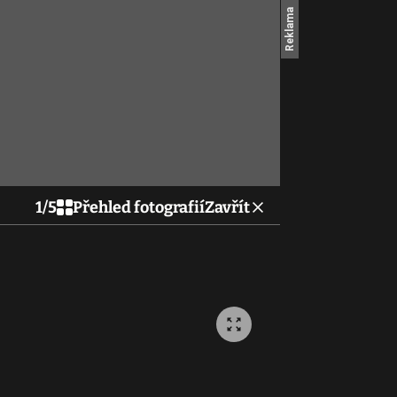
1
/
5
Přehled fotografií
Zavřít