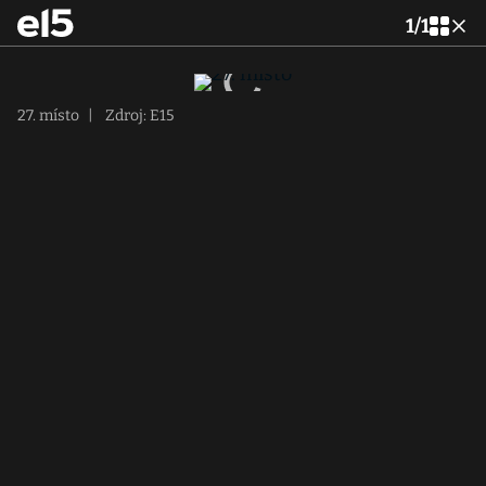
1
/
1
27. místo
|
Zdroj: E15