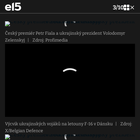
3
/
10
Český premiér Petr Fiala a ukrajinský prezident Volodomyr
Zelenskyj
|
Zdroj: Profimedia
Výcvik ukrajinských vojáků na letouny F-16 v Dánsku
|
Zdroj:
X/Belgian Defence