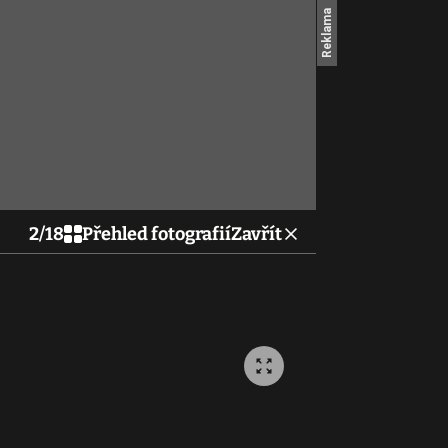
2
/
18
Přehled fotografií
Zavřít