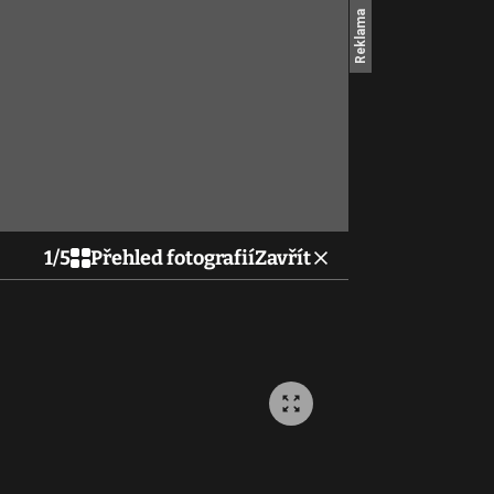
1
/
5
Přehled fotografií
Zavřít