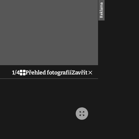
1
/
4
Přehled fotografií
Zavřít