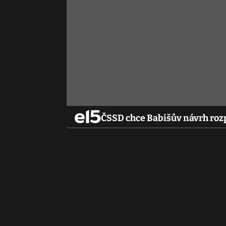
ČSSD chce Babišův návrh rozp