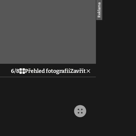
6
/
8
Přehled fotografií
Zavřít