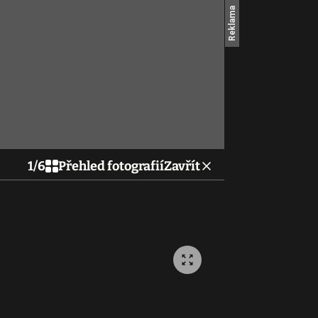
1
/
6
Přehled fotografií
Zavřít