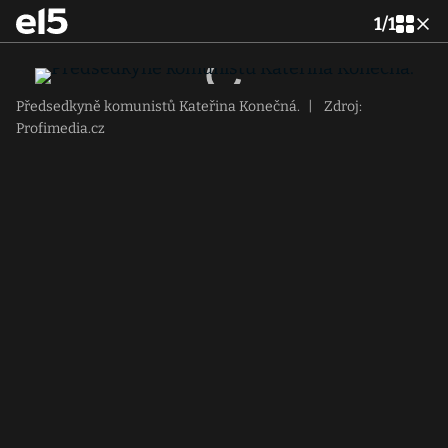
1
/
1
Předsedkyně komunistů Kateřina Konečná.
|
Zdroj:
Profimedia.cz