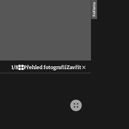
1
/
8
Přehled fotografií
Zavřít