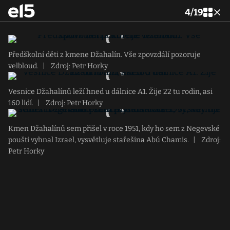
4
/
19
Předškolní děti z kmene Džahalín. Vše zpovzdálí pozoruje
velbloud.
|
Zdroj: Petr Horky
Vesnice Džahalínů leží hned u dálnice A1. Žije 22 tu rodin, asi
160 lidí.
|
Zdroj: Petr Horky
Kmen Džahalínů sem přišel v roce 1951, kdy ho sem z Negevské
poušti vyhnal Izrael, vysvětluje stařešina Abú Chamis.
|
Zdroj:
Petr Horky