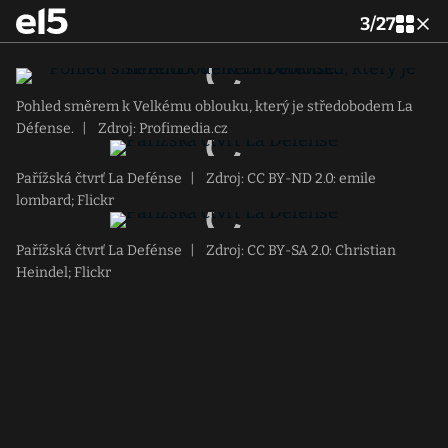
3
/
27
Pohled směrem k Velkému oblouku, který je středobodem La
Défense.
|
Zdroj: Profimedia.cz
Pařížská čtvrť La Defénse
|
Zdroj: CC BY-ND 2.0: emile
lombard; Flickr
Pařížská čtvrť La Defénse
|
Zdroj: CC BY-SA 2.0: Christian
Heindel; Flickr