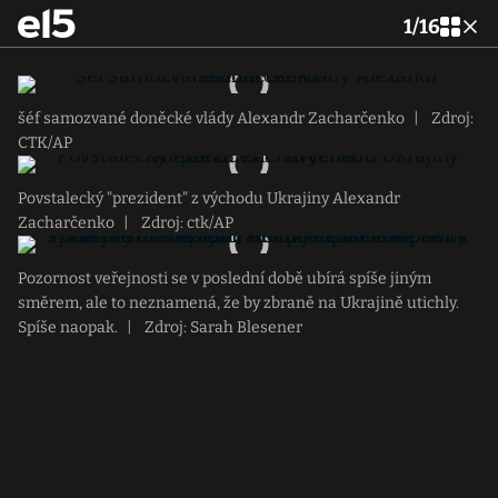
1
/
16
šéf samozvané doněcké vlády Alexandr Zacharčenko
|
Zdroj:
CTK/AP
Povstalecký "prezident" z východu Ukrajiny Alexandr
Zacharčenko
|
Zdroj: ctk/AP
Pozornost veřejnosti se v poslední době ubírá spíše jiným
směrem, ale to neznamená, že by zbraně na Ukrajině utichly.
Spíše naopak.
|
Zdroj: Sarah Blesener