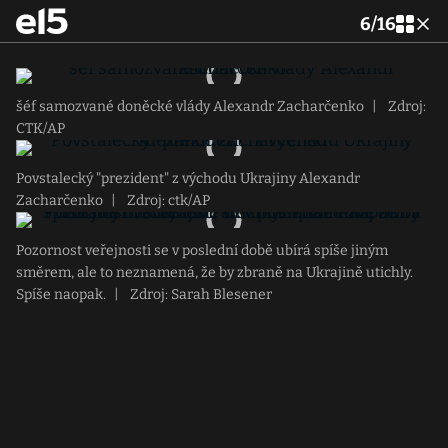
6
/
16
šéf samozvané doněcké vlády Alexandr Zacharčenko
|
Zdroj:
CTK/AP
Povstalecký "prezident" z východu Ukrajiny Alexandr
Zacharčenko
|
Zdroj: ctk/AP
Pozornost veřejnosti se v poslední době ubírá spíše jiným
směrem, ale to neznamená, že by zbraně na Ukrajině utichly.
Spíše naopak.
|
Zdroj: Sarah Blesener