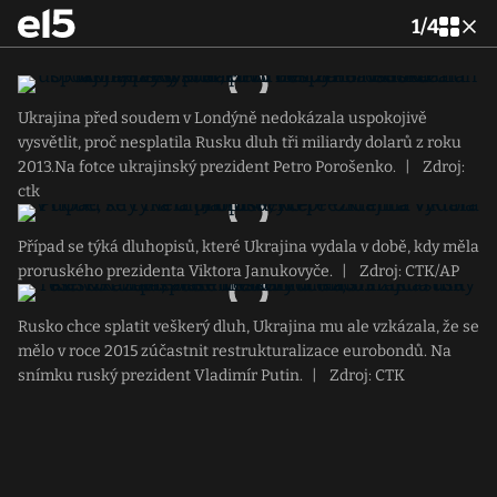
1
/
4
Ukrajina před soudem v Londýně nedokázala uspokojivě
vysvětlit, proč nesplatila Rusku dluh tři miliardy dolarů z roku
2013.Na fotce ukrajinský prezident Petro Porošenko.
|
Zdroj:
ctk
Případ se týká dluhopisů, které Ukrajina vydala v době, kdy měla
proruského prezidenta Viktora Janukovyče.
|
Zdroj: CTK/AP
Rusko chce splatit veškerý dluh, Ukrajina mu ale vzkázala, že se
mělo v roce 2015 zúčastnit restrukturalizace eurobondů. Na
snímku ruský prezident Vladimír Putin.
|
Zdroj: CTK