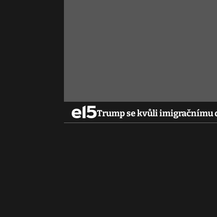
Trump se kvůli imigračnímu d