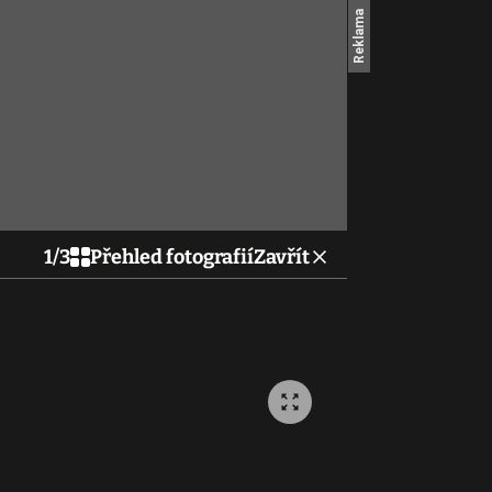
1
/
3
Přehled fotografií
Zavřít