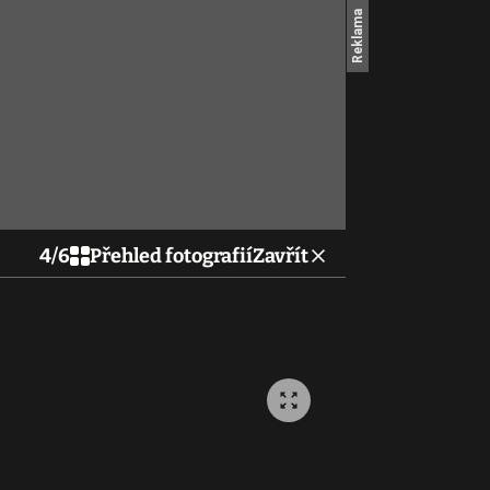
4
/
6
Přehled fotografií
Zavřít