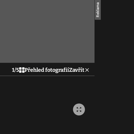
1
/
5
Přehled fotografií
Zavřít