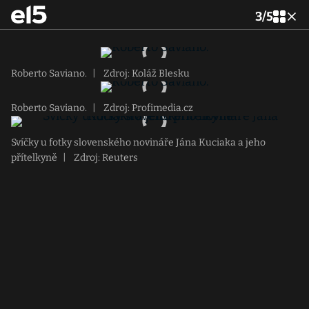
3
/
5
Roberto Saviano.
|
Zdroj: Koláž Blesku
Roberto Saviano.
|
Zdroj: Profimedia.cz
Svíčky u fotky slovenského novináře Jána Kuciaka a jeho
přítelkyně
|
Zdroj: Reuters