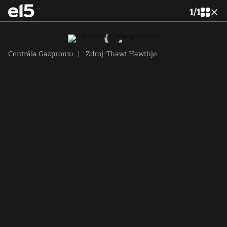
1
/
1
Centrála Gazpromu
|
Zdroj: Thawt Hawthje