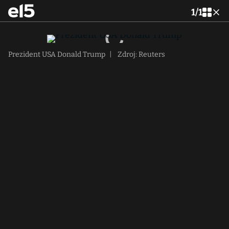
1
/
1
Prezident USA Donald Trump
|
Zdroj: Reuters