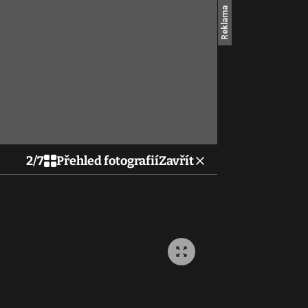
2
/
7
Přehled fotografií
Zavřít