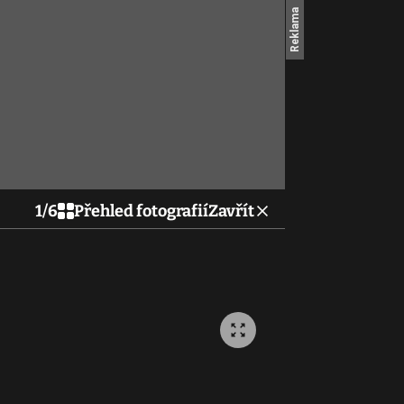
1
/
6
Přehled fotografií
Zavřít