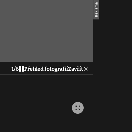
1
/
6
Přehled fotografií
Zavřít