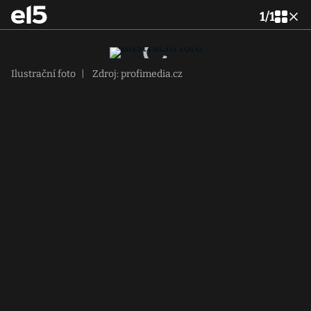
1
/
1
Ilustrační foto
|
Zdroj: profimedia.cz