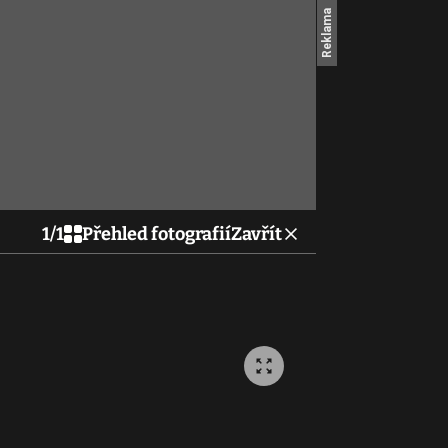
1
/
1
Přehled fotografií
Zavřít