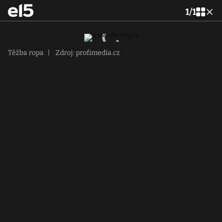
1
/
1
Těžba ropa
|
Zdroj: profimedia.cz