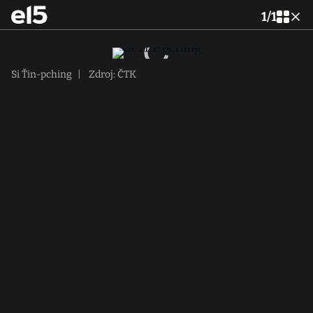
1
/
1
Si Ťin-pching
|
Zdroj: ČTK