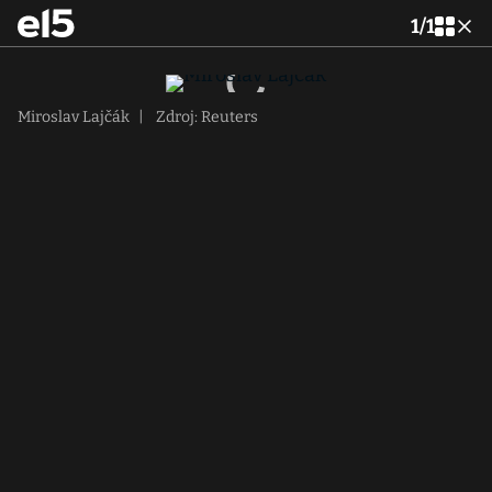
1
/
1
Miroslav Lajčák
|
Zdroj: Reuters