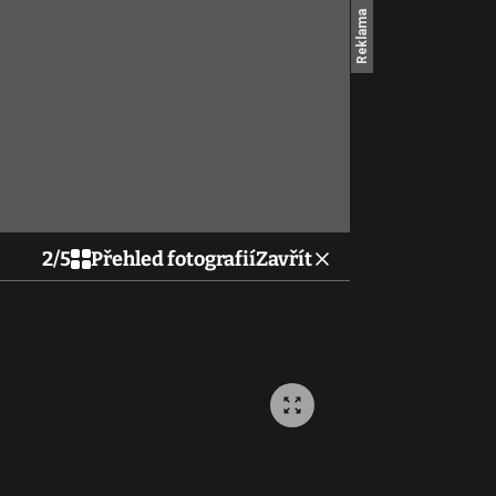
2
/
5
Přehled fotografií
Zavřít