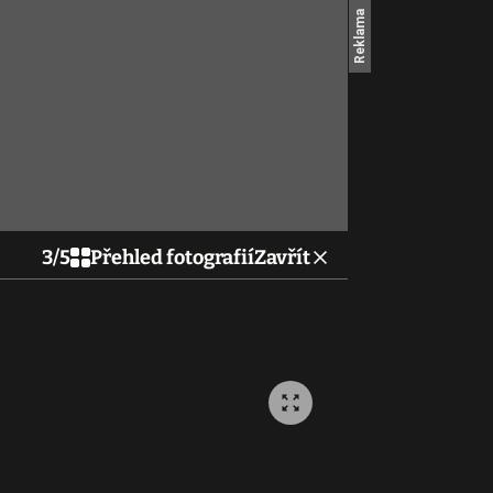
3
/
5
Přehled fotografií
Zavřít