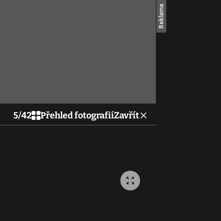
5
/
42
Přehled fotografií
Zavřít