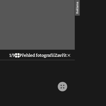
1
/
9
Přehled fotografií
Zavřít