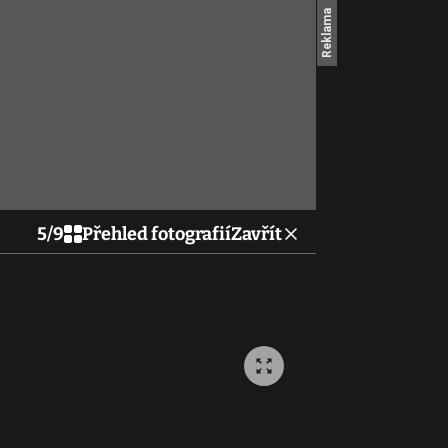
5
/
9
Přehled fotografií
Zavřít