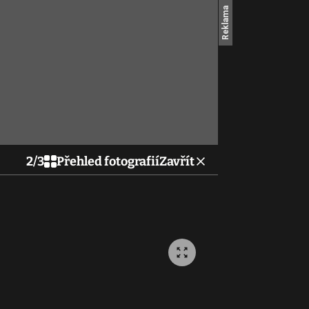
2
/
3
Přehled fotografií
Zavřít