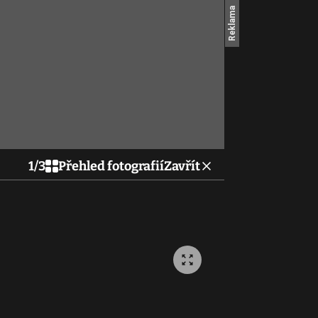
1
/
3
Přehled fotografií
Zavřít