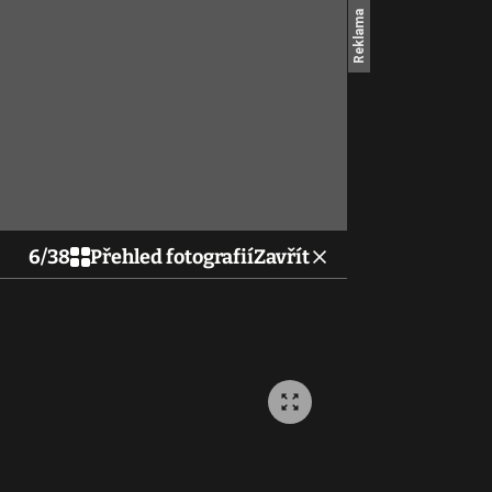
6
/
38
Přehled fotografií
Zavřít