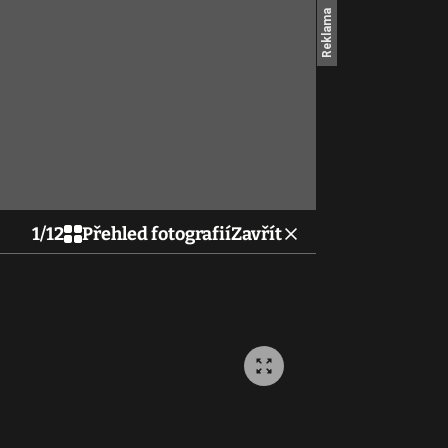
1
/
12
Přehled fotografií
Zavřít