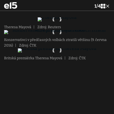
1
/
4
Theresa Mayová
|
Zdroj: Reuters
Konzervativci v předčasných volbách ztratili většinu (9. června
2016)
|
Zdroj: ČTK
Britská premiérka Theresa Mayová
|
Zdroj: ČTK