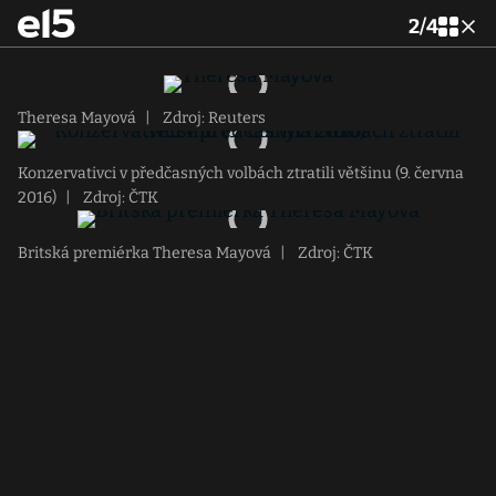
2
/
4
Theresa Mayová
|
Zdroj: Reuters
Konzervativci v předčasných volbách ztratili většinu (9. června
2016)
|
Zdroj: ČTK
Britská premiérka Theresa Mayová
|
Zdroj: ČTK