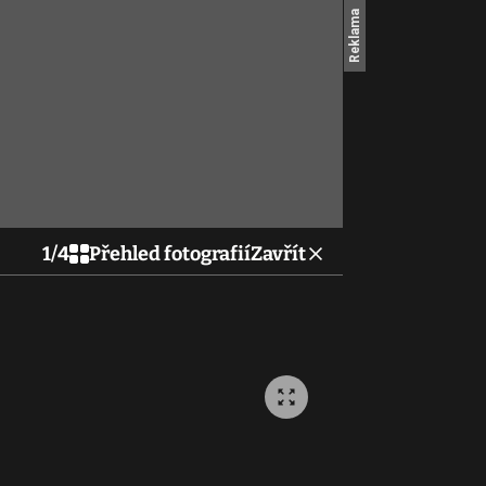
1
/
4
Přehled fotografií
Zavřít