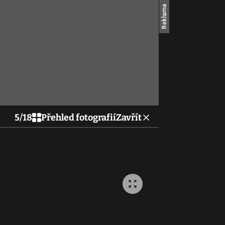
5
/
18
Přehled fotografií
Zavřít