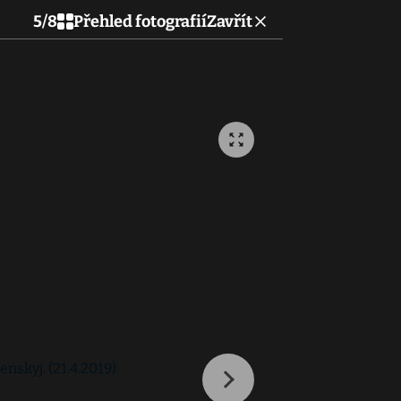
5
/
8
Přehled fotografií
Zavřít