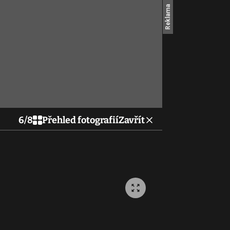
6
/
8
Přehled fotografií
Zavřít